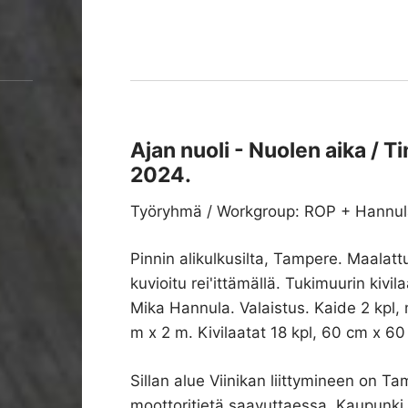
Ajan nuoli - Nuolen aika / 
2024.
Työryhmä / Workgroup: ROP + Hannu
Pinnin alikulkusilta, Tampere. Maalattu
kuvioitu rei'ittämällä. Tukimuurin kivil
Mika Hannula. Valaistus. Kaide 2 kpl, 
m x 2 m. Kivilaatat 18 kpl, 60 cm x 6
Sillan alue Viinikan liittymineen on 
moottoritietä saavuttaessa. Kaupunki 