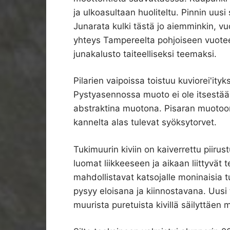
ja ulkoasultaan huoliteltu. Pinnin uusi
Junarata kulki tästä jo aiemminkin, vu
yhteys Tampereelta pohjoiseen vuoteen 1
junakalusto taiteelliseksi teemaksi.
Pilarien vaipoissa toistuu kuviorei'ityk
Pystyasennossa muoto ei ole itsestään
abstraktina muotona. Pisaran muotoon ta
kannelta alas tulevat syöksytorvet.
Tukimuurin kiviin on kaiverrettu piirus
luomat liikkeeseen ja aikaan liittyvät
mahdollistavat katsojalle moninaisia tu
pysyy eloisana ja kiinnostavana. Uusi 
muurista puretuista kivillä säilyttäen 