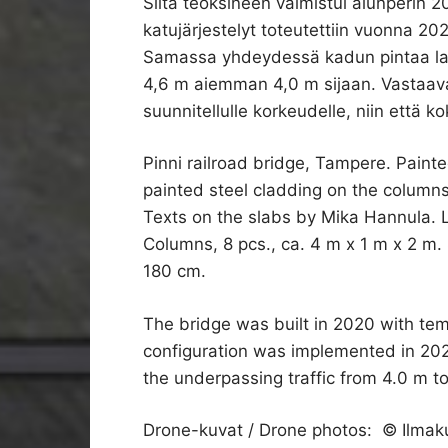
Silta teoksineen valmistui alunperin 20
katujärjestelyt toteutettiin vuonna 2024
Samassa yhdeydessä kadun pintaa lask
4,6 m aiemman 4,0 m sijaan. Vastaavast
suunnitellulle korkeudelle, niin että k
Pinni railroad bridge, Tampere. Painte
painted steel cladding on the columns
Texts on the slabs by Mika Hannula. Li
Columns, 8 pcs., ca. 4 m x 1 m x 2 m.
180 cm.
The bridge was built in 2020 with tem
configuration was implemented in 202
the underpassing traffic from 4.0 m t
Drone-kuvat / Drone photos: © Ilma