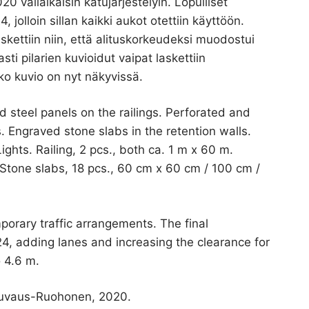
20 väliaikaisin katujärjestelyin. Lopulliset
, jolloin sillan kaikki aukot otettiin käyttöön.
ettiin niin, että alituskorkeudeksi muodostui
i pilarien kuvioidut vaipat laskettiin
oko kuvio on nyt näkyvissä.
d steel panels on the railings. Perforated and
. Engraved stone slabs in the retention walls.
ghts. Railing, 2 pcs., both ca. 1 m x 60 m.
 Stone slabs, 18 pcs., 60 cm x 60 cm / 100 cm /
porary traffic arrangements. The final
4, adding lanes and increasing the clearance for
o 4.6 m.
kuvaus-Ruohonen, 2020.