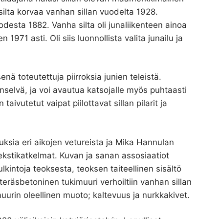
 silta korvaa vanhan sillan vuodelta 1928.
odesta 1882. Vanha silta oli junaliikenteen ainoa
971 asti. Oli siis luonnollista valita junailu ja
senä toteutettuja piirroksia junien teleistä.
selvä, ja voi avautua katsojalle myös puhtaasti
ivutetut vaipat piilottavat sillan pilarit ja
tuksia eri aikojen vetureista ja Mika Hannulan
 tekstikatkelmat. Kuvan ja sanan assosiaatiot
lkintoja teoksesta, teoksen taiteellinen sisältö
teräsbetoninen tukimuuri verhoiltiin vanhan sillan
muurin oleellinen muoto; kaltevuus ja nurkkakivet.