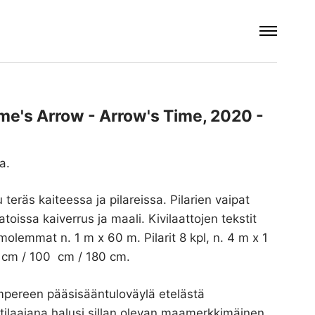
Time's Arrow - Arrow's Time, 2020 -
la.
 teräs kaiteessa ja pilareissa. Pilarien vaipat
aatoissa kaiverrus ja maali. Kivilaattojen tekstit
molemmat n. 1 m x 60 m. Pilarit 8 kpl, n. 4 m x 1
0 cm / 100 cm / 180 cm.
Tampereen pääsisääntuloväylä etelästä
tilaajana halusi sillan olevan maamerkkimäinen