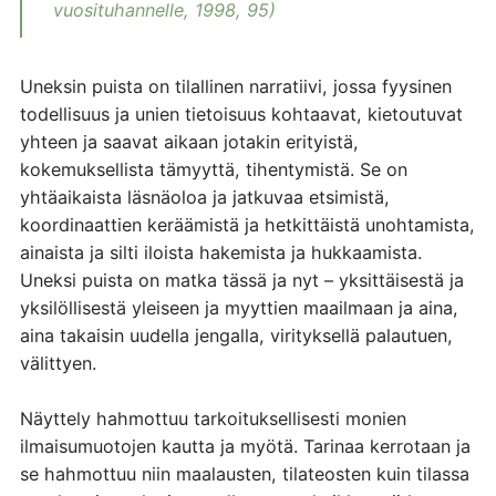
vuosituhannelle, 1998, 95)
Uneksin puista on tilallinen narratiivi, jossa fyysinen
todellisuus ja unien tietoisuus kohtaavat, kietoutuvat
yhteen ja saavat aikaan jotakin erityistä,
kokemuksellista tämyyttä, tihentymistä. Se on
yhtäaikaista läsnäoloa ja jatkuvaa etsimistä,
koordinaattien keräämistä ja hetkittäistä unohtamista,
ainaista ja silti iloista hakemista ja hukkaamista.
Uneksi puista on matka tässä ja nyt – yksittäisestä ja
yksilöllisestä yleiseen ja myyttien maailmaan ja aina,
aina takaisin uudella jengalla, virityksellä palautuen,
välittyen.
Näyttely hahmottuu tarkoituksellisesti monien
ilmaisumuotojen kautta ja myötä. Tarinaa kerrotaan ja
se hahmottuu niin maalausten, tilateosten kuin tilassa