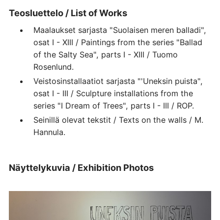
Teosluettelo / List of Works
Maalaukset sarjasta "Suolaisen meren balladi",
osat I - XIII / Paintings from the series "Ballad
of the Salty Sea", parts I - XIII / Tuomo
Rosenlund.
Veistosinstallaatiot sarjasta "'Uneksin puista",
osat I - III / Sculpture installations from the
series "I Dream of Trees", parts I - III / ROP.
Seinillä olevat tekstit / Texts on the walls / M.
Hannula.
Näyttelykuvia / Exhibition Photos