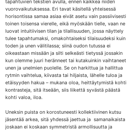
tapahtuvien tekstien avulla, ennen kaikkea niiden
vuorovaikutuksessa. Eri tavat käsitellä yhteisessä
horisontissa samaa asiaa eivät asetu vain passiivisesti
toinen toisensa vierelle, eikä myöskään tielle, vaan ne
luovat intuitiivisen tilan ja tilallisuuden, jossa näyttely
tulee tapahtumaksi, omakohtaiseksi tilaisuudeksi kuin
toden ja unen välitilassa; siinä oudon tutussa ei
oikeastaan missään ja silti selkeästi tietyssä jossakin
kun olemme juuri heränneet tai kutakuinkin vaihtaneet
unen ja unelmien puolelle. Se on harkittua ja hallittua
rytmin vaihtelua, kiivasta tai hiljaista, lähelle tuloa ja
etäisyyden hakua – mukana oloa, heittäytymistä kohti
kontrasteja, sitä itseään, siis liikettä syvästä päästä
kohti valoa, iloa.
Uneksin puista on korostuneesti kollektiivinen kutsu
jäsentää arkea, sitä yhdessä jaettua ja samanaikaista
joskaan ei koskaan symmetristä armollisuutta ja