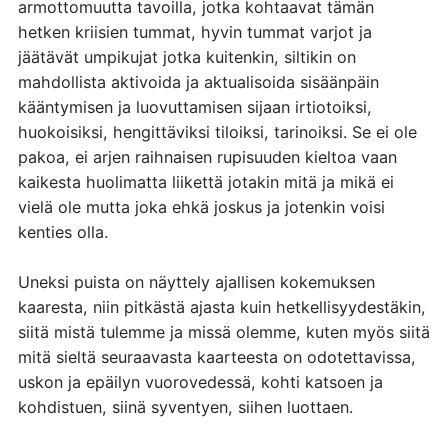
armottomuutta tavoilla, jotka kohtaavat tämän
hetken kriisien tummat, hyvin tummat varjot ja
jäätävät umpikujat jotka kuitenkin, siltikin on
mahdollista aktivoida ja aktualisoida sisäänpäin
kääntymisen ja luovuttamisen sijaan irtiotoiksi,
huokoisiksi, hengittäviksi tiloiksi, tarinoiksi. Se ei ole
pakoa, ei arjen raihnaisen rupisuuden kieltoa vaan
kaikesta huolimatta liikettä jotakin mitä ja mikä ei
vielä ole mutta joka ehkä joskus ja jotenkin voisi
kenties olla.
Uneksi puista on näyttely ajallisen kokemuksen
kaaresta, niin pitkästä ajasta kuin hetkellisyydestäkin,
siitä mistä tulemme ja missä olemme, kuten myös siitä
mitä sieltä seuraavasta kaarteesta on odotettavissa,
uskon ja epäilyn vuorovedessä, kohti katsoen ja
kohdistuen, siinä syventyen, siihen luottaen.